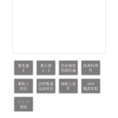
要支援
要介護
完全個室
終身利用
2
1～5
空調完備
可
看取り
訪問看護
体験入居
24H
対応
往診対応
可
職員常駐
クリニック
併設