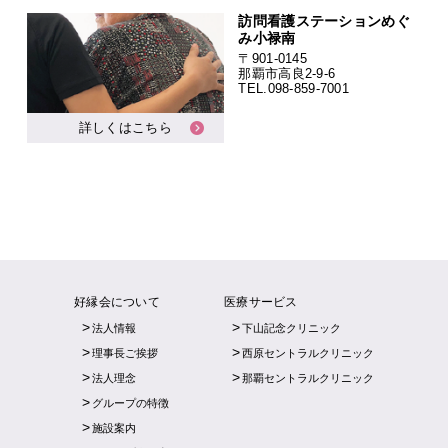
訪問看護ステーションめぐ
み小禄南
〒901-0145
那覇市高良2-9-6
TEL.
098-859-7001
詳しくはこちら
好縁会について
医療サービス
法人情報
下山記念クリニック
理事長ご挨拶
西原セントラルクリニック
法人理念
那覇セントラルクリニック
グループの特徴
施設案内