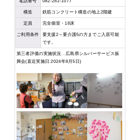
電話番号
082-282-1077
構造
鉄筋コンクリート構造の地上2階建
定員
完全個室・18床
ご利用条件
要支援2～要介護5の方までご入居可能
です。
第三者評価の実施状況…広島県シルバーサービス振
興会(直近実施日:2024年8月5日)