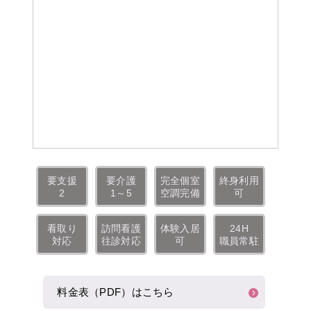
要支援
要介護
完全個室
終身利用
2
1～5
空調完備
可
看取り
訪問看護
体験入居
24H
対応
往診対応
可
職員常駐
料金表（PDF）はこちら