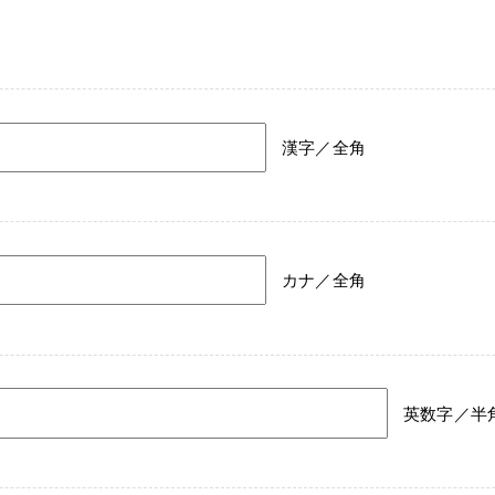
漢字／全角
カナ／全角
英数字／半