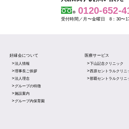
0120-652-4
受付時間／月〜金曜日 8：30〜17
好縁会について
医療サービス
法人情報
下山記念クリニック
理事長ご挨拶
西原セントラルクリニ
法人理念
那覇セントラルクリニ
グループの特徴
施設案内
グループ内保育園