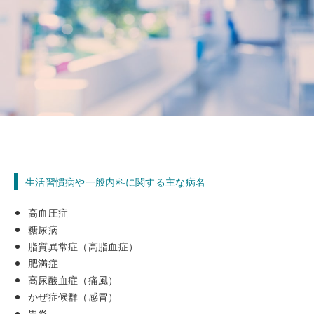
生活習慣病や一般内科に関する主な病名
高血圧症
糖尿病
脂質異常症（高脂血症）
肥満症
高尿酸血症（痛風）
かぜ症候群（感冒）
胃炎