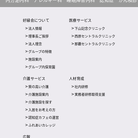
好縁会について
医療サービス
法人情報
下山記念クリニック
理事長ご挨拶
西原セントラルクリニック
法人理念
那覇セントラルクリニック
グループの特徴
施設案内
グループ内保育園
介護サービス
人材育成
質の高い介護
社内研修
介護施設案内
実務者研修取得支援
介護施設を探す
入居をお考えの方
認知症カフェの運営
ふれあいカレッジ
広報