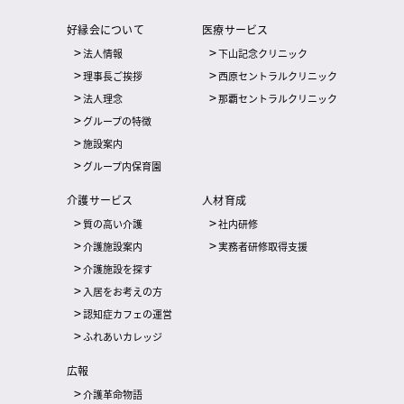
好縁会について
医療サービス
法人情報
下山記念クリニック
理事長ご挨拶
西原セントラルクリニック
法人理念
那覇セントラルクリニック
グループの特徴
施設案内
グループ内保育園
介護サービス
人材育成
質の高い介護
社内研修
介護施設案内
実務者研修取得支援
介護施設を探す
入居をお考えの方
認知症カフェの運営
ふれあいカレッジ
広報
介護革命物語