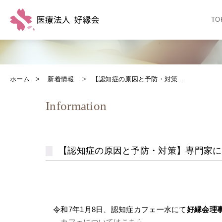
TO
ホーム
新着情報
【認知症の原因と予防・対策...
Information
【認知症の原因と予防・対策】専門家に
令和7年1月8日、認知症カフェ一水にて
好縁会理
→
カフェについてはこちら
←