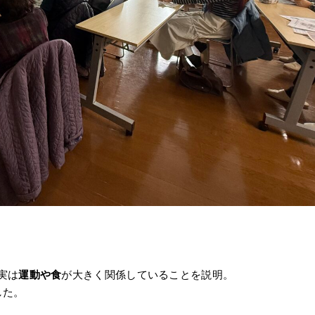
実は
運動や食
が大きく関係していることを説明。
した。