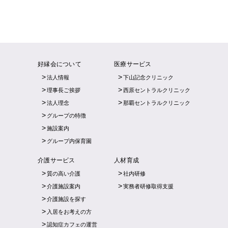
好縁会について
医療サービス
法人情報
下山記念クリニック
理事長ご挨拶
西原セントラルクリニック
法人理念
那覇セントラルクリニック
グループの特徴
施設案内
グループ内保育園
介護サービス
人材育成
質の高い介護
社内研修
介護施設案内
実務者研修取得支援
介護施設を探す
入居をお考えの方
認知症カフェの運営