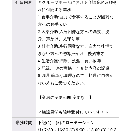
仕事内容
＊グループホームにおける介護業務及びそ
れに付随する業務
1 食事介助:自力で食事することが困難な
方へのお手伝い
2 入浴介助:入浴困難な方への洗髪、洗
身、声かけ、見守り等
3 排泄介助:歩行困難な方、自力で排泄で
きない方への誘導声かけ、後始末等
4 生活介護:掃除、洗濯、買い物等
5 記録:一連の実施した介助内容の記録
6 調理:簡単な調理なので、料理に自信が
ない方もご安心ください。
【業務の変更範囲:変更なし】
＜施設見学も随時受付しています！＞
勤務時間
下記(1)～(5)のローテーション
(1) 7:30～16:30 (2) 9:00～18:00 (3) 10:3