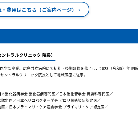
›
れ・費用はこちら（ご案内ページ）
セントラルクリニック 院長）
大学医学部卒業。広島共立病院にて初期・後期研修を修了し、2023（令和5）年 同
原セントラルクリニック院長として地域医療に従事。
日本消化器病学会 消化器病専門医／日本消化管学会 胃腸科専門医／
合認定医／日本ヘリコバクター学会 ピロリ菌感染症認定医／
定医／日本プライマリ・ケア連合学会 プライマリ・ケア認定医／