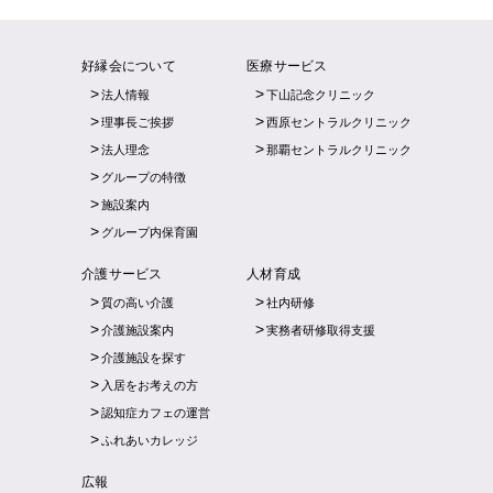
好縁会について
医療サービス
法人情報
下山記念クリニック
理事長ご挨拶
西原セントラルクリニック
法人理念
那覇セントラルクリニック
グループの特徴
施設案内
グループ内保育園
介護サービス
人材育成
質の高い介護
社内研修
介護施設案内
実務者研修取得支援
介護施設を探す
入居をお考えの方
認知症カフェの運営
ふれあいカレッジ
広報