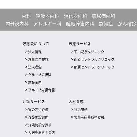
内科
呼吸器内科
消化器内科
糖尿病内科
内分泌内科
アレルギー科
睡眠障害内科
認知症
がん検診
好縁会について
医療サービス
法人情報
下山記念クリニック
理事長ご挨拶
西原セントラルクリニック
法人理念
那覇セントラルクリニック
グループの特徴
施設案内
グループ内保育園
介護サービス
人材育成
質の高い介護
社内研修
介護施設案内
実務者研修取得支援
介護施設を探す
入居をお考えの方