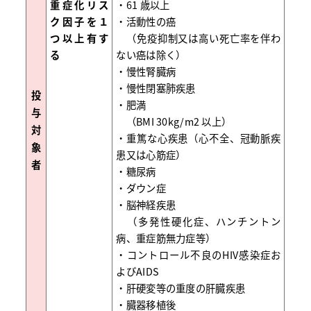
重症化リス
・61 歳以上
ク因子を１
・活動性の癌
つ以上有す
（免疫抑制又は高い死亡率を伴わ
る
ない癌は除く）
・慢性腎臓病
・慢性閉塞肺疾患
投
・肥満
与
（BMI 30kg/m2 以上）
対
・重篤な心疾患（心不全、冠動脈疾
象
患又は心筋症）
者
・糖尿病
・ダウン症
・脳神経疾患
（多発性硬化症、ハンチントン
病、重症筋無力症等）
・コントロール不良のHIV感染症お
よびAIDS
・肝硬変等の重度の肝臓疾患
・臓器移植後