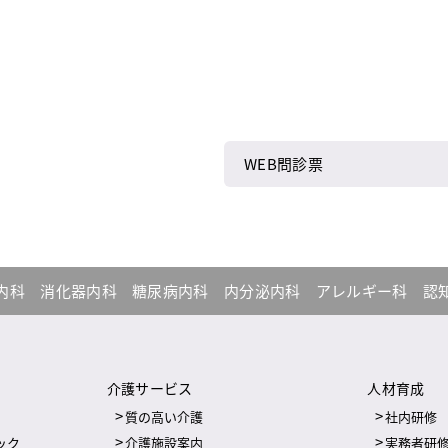
WEB問診票
内科
消化器内科
糖尿病内科
内分泌内科
アレルギー科
認
介護サービス
人材育成
質の高い介護
社内研修
ック
介護施設案内
実務者研