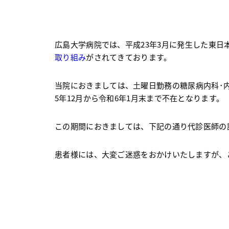
広島大学病院では、平成
23
年
3
月に発生した東日
取り組み
がされてきております。
当院におきましては、土曜日勤務の糖尿病内科･
5
年
12
月から令和
6
年
1
月末まで不在となります。
この期間におきましては、下記の通り代診医師の
患者様には、大変ご迷惑をおかけいたしますが、