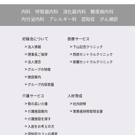
内科
呼吸器内科
消化器内科
糖尿病内科
内分泌内科
アレルギー科
認知症
がん検診
好縁会について
医療サービス
法人情報
下山記念クリニック
理事長ご挨拶
西原セントラルクリニック
法人理念
那覇セントラルクリニック
グループの特徴
施設案内
グループ内保育園
介護サービス
人材育成
質の高い介護
社内研修
介護施設案内
実務者研修取得支援
介護施設を探す
入居をお考えの方
認知症カフェの運営