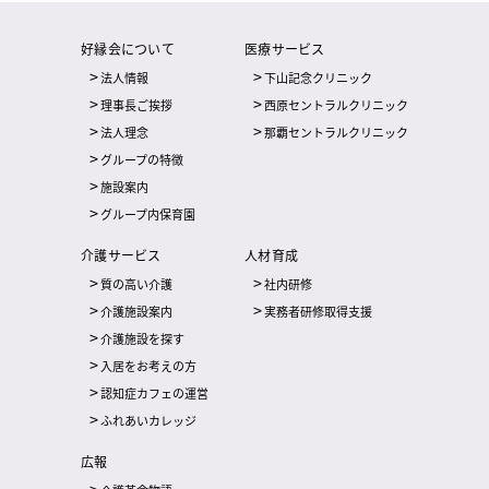
好縁会について
医療サービス
法人情報
下山記念クリニック
理事長ご挨拶
西原セントラルクリニック
法人理念
那覇セントラルクリニック
グループの特徴
施設案内
グループ内保育園
介護サービス
人材育成
質の高い介護
社内研修
介護施設案内
実務者研修取得支援
介護施設を探す
入居をお考えの方
認知症カフェの運営
ふれあいカレッジ
広報